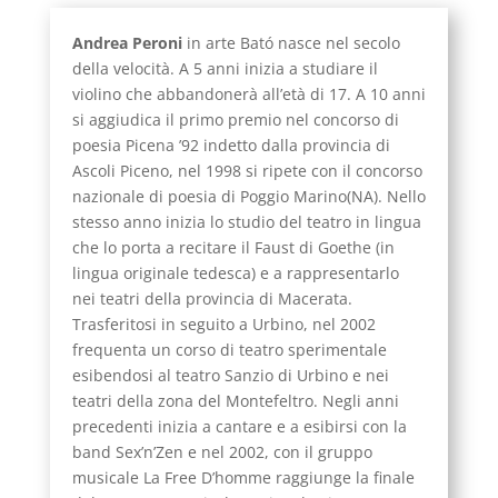
Andrea Peroni
in arte Bató nasce nel secolo
della velocità. A 5 anni inizia a studiare il
violino che abbandonerà all’età di 17. A 10 anni
si aggiudica il primo premio nel concorso di
poesia Picena ’92 indetto dalla provincia di
Ascoli Piceno, nel 1998 si ripete con il concorso
nazionale di poesia di Poggio Marino(NA). Nello
stesso anno inizia lo studio del teatro in lingua
che lo porta a recitare il Faust di Goethe (in
lingua originale tedesca) e a rappresentarlo
nei teatri della provincia di Macerata.
Trasferitosi in seguito a Urbino, nel 2002
frequenta un corso di teatro sperimentale
esibendosi al teatro Sanzio di Urbino e nei
teatri della zona del Montefeltro. Negli anni
precedenti inizia a cantare e a esibirsi con la
band Sex’n’Zen e nel 2002, con il gruppo
musicale La Free D’homme raggiunge la finale