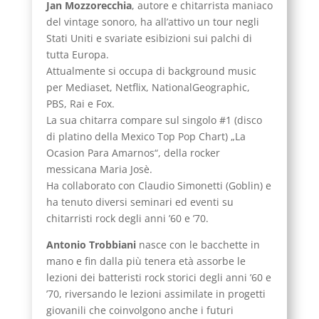
Jan Mozzorecchia
, autore e chitarrista maniaco
del vintage sonoro, ha all’attivo un tour negli
Stati Uniti e svariate esibizioni sui palchi di
tutta Europa.
Attualmente si occupa di background music
per Mediaset, Netflix, NationalGeographic,
PBS, Rai e Fox.
La sua chitarra compare sul singolo #1 (disco
di platino della Mexico Top Pop Chart) „La
Ocasion Para Amarnos“, della rocker
messicana Maria Josè.
Ha collaborato con Claudio Simonetti (Goblin) e
ha tenuto diversi seminari ed eventi su
chitarristi rock degli anni ’60 e ’70.
Antonio Trobbiani
nasce con le bacchette in
mano e fin dalla più tenera età assorbe le
lezioni dei batteristi rock storici degli anni ’60 e
’70, riversando le lezioni assimilate in progetti
giovanili che coinvolgono anche i futuri